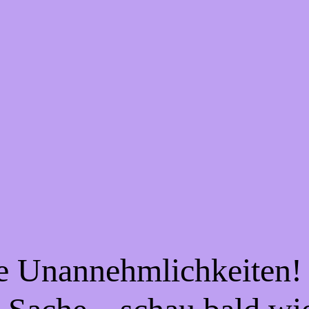
ie Unannehmlichkeiten! 