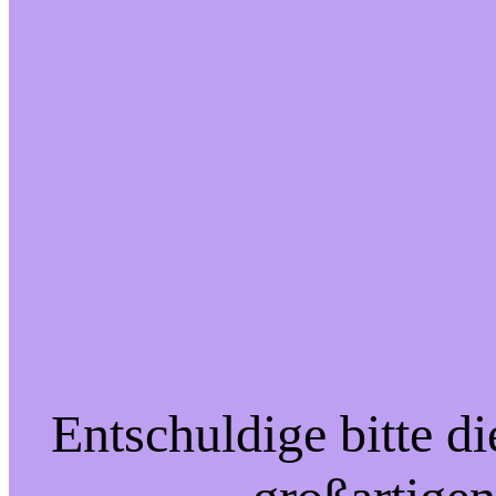
Entschuldige bitte d