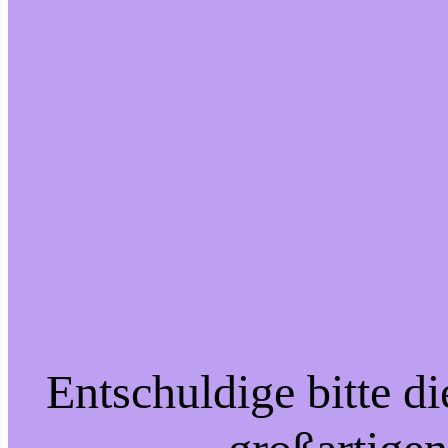
Entschuldige bitte d