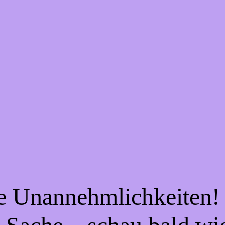
ie Unannehmlichkeiten! 