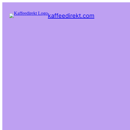
kaffeedirekt.com