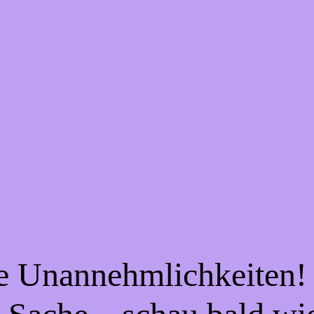
ie Unannehmlichkeiten! 