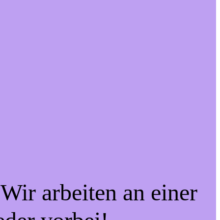
Wir arbeiten an einer