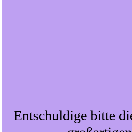
Entschuldige bitte d