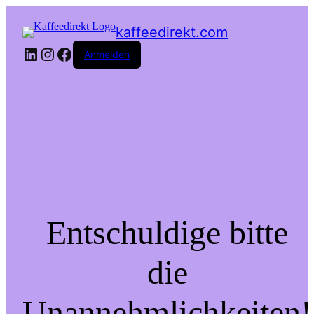
kaffeedirekt.com
LinkedIn
Instagram
Facebook
Anmelden
Entschuldige bitte
die
Unannehmlichkeiten!