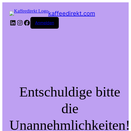
kaffeedirekt.com
LinkedIn
Instagram
Facebook
Anmelden
Entschuldige bitte
die
Unannehmlichkeiten!