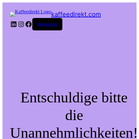
kaffeedirekt.com
LinkedIn
Instagram
Facebook
Anmelden
Entschuldige bitte
die
Unannehmlichkeiten!