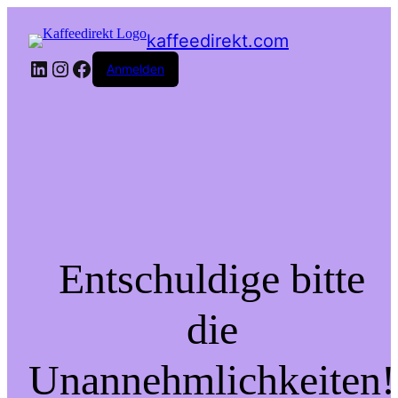
kaffeedirekt.com
LinkedIn
Instagram
Facebook
Anmelden
Entschuldige bitte
die
Unannehmlichkeiten!