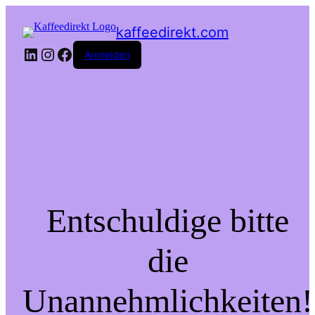
kaffeedirekt.com
LinkedIn
Instagram
Facebook
Anmelden
Entschuldige bitte
die
Unannehmlichkeiten!