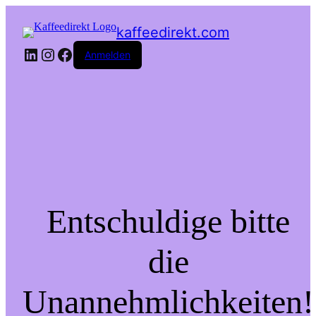
kaffeedirekt.com
LinkedIn
Instagram
Facebook
Anmelden
Entschuldige bitte
die
Unannehmlichkeiten!