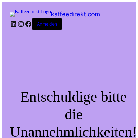
kaffeedirekt.com
LinkedIn
Instagram
Facebook
Anmelden
Entschuldige bitte
die
Unannehmlichkeiten!