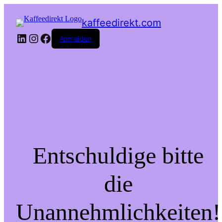
kaffeedirekt.com
LinkedIn
Instagram
Facebook
Anmelden
Entschuldige bitte
die
Unannehmlichkeiten!