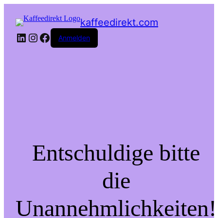
kaffeedirekt.com
LinkedIn
Instagram
Facebook
Anmelden
Entschuldige bitte
die
Unannehmlichkeiten!