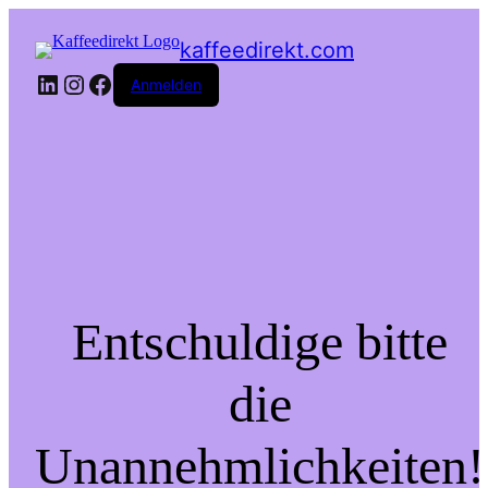
kaffeedirekt.com
LinkedIn
Instagram
Facebook
Anmelden
Entschuldige bitte
die
Unannehmlichkeiten!