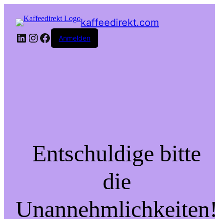
kaffeedirekt.com
LinkedIn
Instagram
Facebook
Anmelden
Entschuldige bitte
die
Unannehmlichkeiten!