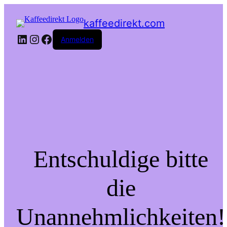
kaffeedirekt.com
LinkedIn
Instagram
Facebook
Anmelden
Entschuldige bitte
die
Unannehmlichkeiten!