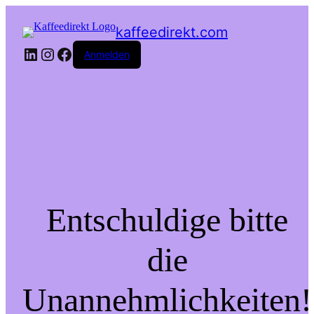
kaffeedirekt.com
LinkedIn
Instagram
Facebook
Anmelden
Entschuldige bitte
die
Unannehmlichkeiten!