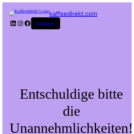
kaffeedirekt.com
LinkedIn
Instagram
Facebook
Anmelden
Entschuldige bitte
die
Unannehmlichkeiten!