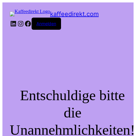
kaffeedirekt.com
LinkedIn
Instagram
Facebook
Anmelden
Entschuldige bitte
die
Unannehmlichkeiten!